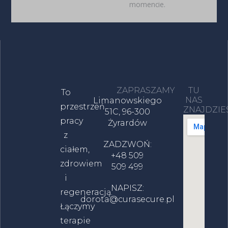
momencie.
ZAPRASZAMY
TU
To
NAS
Limanowskiego
przestrzeń
ZNAJDZIE
51C, 96-300
pracy
Żyrardów
z
ZADZWOŃ:
ciałem,
+48 509
zdrowiem
509 499
i
NAPISZ:
regeneracją.
dorota@curasecure.pl
Łączymy
terapie