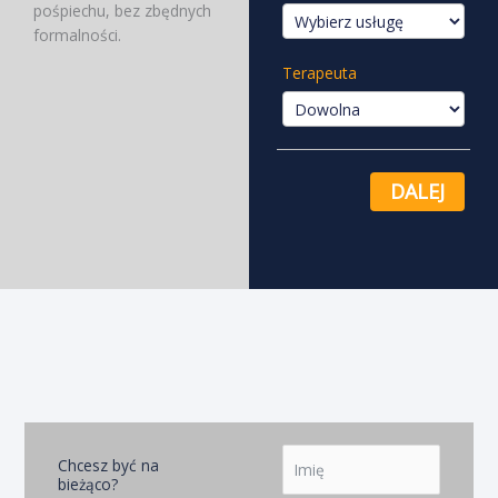
pośpiechu, bez zbędnych
formalności.
Terapeuta
DALEJ
Chcesz być na
bieżąco?