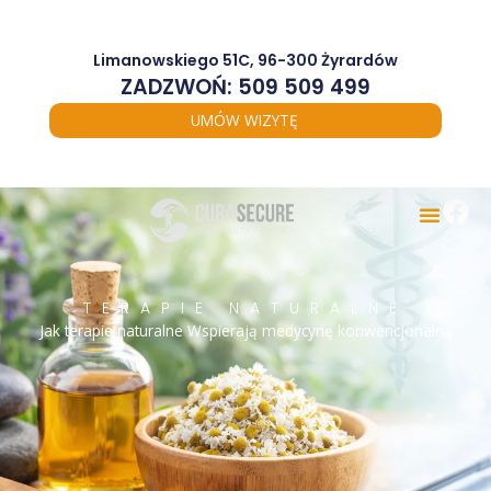
Przejdź
do
treści
Limanowskiego 51C, 96-300 Żyrardów
ZADZWOŃ: 509 509 499
UMÓW WIZYTĘ
TERAPIE NATURALNE
Jak terapie naturalne Wspierają medycynę konwencjonalną