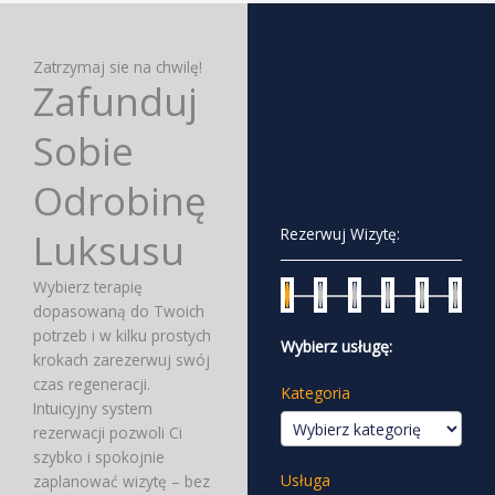
Zatrzymaj sie na chwilę!
Zafunduj
Sobie
Odrobinę
Rezerwuj Wizytę:
Luksusu
Wybierz terapię
dopasowaną do Twoich
potrzeb i w kilku prostych
Wybierz usługę:
krokach zarezerwuj swój
czas regeneracji.
Kategoria
Intuicyjny system
rezerwacji pozwoli Ci
szybko i spokojnie
Usługa
zaplanować wizytę – bez