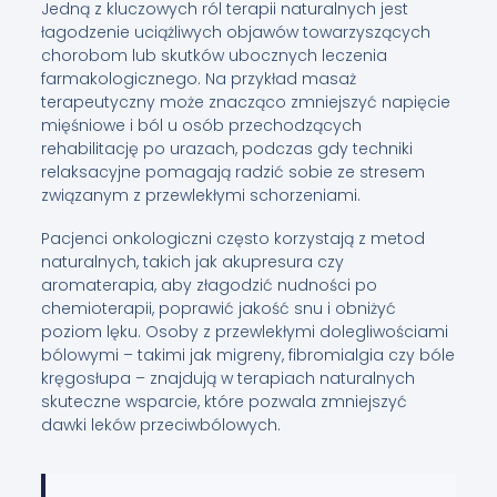
Jedną z kluczowych ról terapii naturalnych jest
łagodzenie uciążliwych objawów towarzyszących
chorobom lub skutków ubocznych leczenia
farmakologicznego. Na przykład masaż
terapeutyczny może znacząco zmniejszyć napięcie
mięśniowe i ból u osób przechodzących
rehabilitację po urazach, podczas gdy techniki
relaksacyjne pomagają radzić sobie ze stresem
związanym z przewlekłymi schorzeniami.
Pacjenci onkologiczni często korzystają z metod
naturalnych, takich jak akupresura czy
aromaterapia, aby złagodzić nudności po
chemioterapii, poprawić jakość snu i obniżyć
poziom lęku. Osoby z przewlekłymi dolegliwościami
bólowymi – takimi jak migreny, fibromialgia czy bóle
kręgosłupa – znajdują w terapiach naturalnych
skuteczne wsparcie, które pozwala zmniejszyć
dawki leków przeciwbólowych.