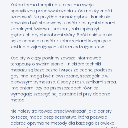
Każda forma terapii naturalnej ma swoje
specyficzne przeciwwskazania, które należy znać i
szanować. Na przykład masaż głęboki tkanek nie
powinien być stosowany u osób z ostrymi stanami
zapalnymi, świeżymi urazami, zakrzepicą żył
głębokich czy chorobami skóry. Bańki chińskie nie
są zalecane dla osób z zaburzeniami krzepnięcia
krwi lub przyjmujących leki rozrzedzające krew.
Kobiety w ciąży powinny zawsze informować
terapeutę o swoim stanie – niektóre techniki
masażu są bezpieczne i wręcz zalecane, podczas
gdy inne mogą być niewskazane, szczególnie w
pierwszym trymestrze. Osoby z rozrusznikami serca,
implantami czy po przeszczepach również
wymagają szczególnej ostrożności przy doborze
metod.
Nie należy traktować przeciwwskazań jako bariery –
to raczej mapa bezpieczeństwa, która pozwala
dobrać optymalne metody dla każdego człowieka.