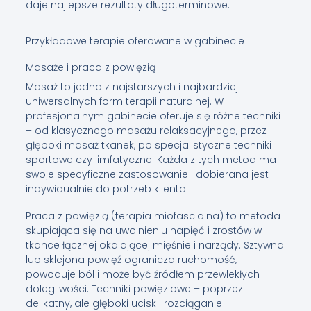
daje najlepsze rezultaty długoterminowe.
Przykładowe terapie oferowane w gabinecie
Masaże i praca z powięzią
Masaż to jedna z najstarszych i najbardziej
uniwersalnych form terapii naturalnej. W
profesjonalnym gabinecie oferuje się różne techniki
– od klasycznego masażu relaksacyjnego, przez
głęboki masaż tkanek, po specjalistyczne techniki
sportowe czy limfatyczne. Każda z tych metod ma
swoje specyficzne zastosowanie i dobierana jest
indywidualnie do potrzeb klienta.
Praca z powięzią (terapia miofascialna) to metoda
skupiająca się na uwolnieniu napięć i zrostów w
tkance łącznej okalającej mięśnie i narządy. Sztywna
lub sklejona powięź ogranicza ruchomość,
powoduje ból i może być źródłem przewlekłych
dolegliwości. Techniki powięziowe – poprzez
delikatny, ale głęboki ucisk i rozciąganie –