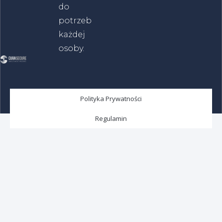
do
potrzeb
każdej
osoby.
Polityka Prywatności
Regulamin