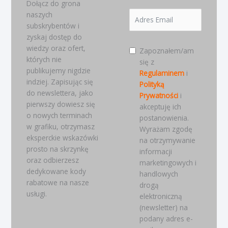
Dołącz do grona
naszych
subskrybentów i
zyskaj dostęp do
wiedzy oraz ofert,
Zapoznałem/am
których nie
się z
publikujemy nigdzie
Regulaminem
i
indziej. Zapisując się
Polityką
do newslettera, jako
Prywatności
i
pierwszy dowiesz się
akceptuję ich
o nowych terminach
postanowienia.
w grafiku, otrzymasz
Wyrażam zgodę
eksperckie wskazówki
na otrzymywanie
prosto na skrzynkę
informacji
oraz odbierzesz
marketingowych i
dedykowane kody
handlowych
rabatowe na nasze
drogą
usługi.
elektroniczną
(newsletter) na
podany adres e-