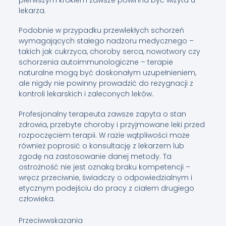
pierwszym krokiem zawsze powinna być wizyta u
lekarza.
Podobnie w przypadku przewlekłych schorzeń
wymagających stałego nadzoru medycznego –
takich jak cukrzyca, choroby serca, nowotwory czy
schorzenia autoimmunologiczne – terapie
naturalne mogą być doskonałym uzupełnieniem,
ale nigdy nie powinny prowadzić do rezygnacji z
kontroli lekarskich i zaleconych leków.
Profesjonalny terapeuta zawsze zapyta o stan
zdrowia, przebyte choroby i przyjmowane leki przed
rozpoczęciem terapii. W razie wątpliwości może
również poprosić o konsultację z lekarzem lub
zgodę na zastosowanie danej metody. Ta
ostrożność nie jest oznaką braku kompetencji –
wręcz przeciwnie, świadczy o odpowiedzialnym i
etycznym podejściu do pracy z ciałem drugiego
człowieka.
Przeciwwskazania