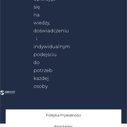
się
na
wiedzy,
doświadczeniu
i
indywidualnym
podejściu
do
potrzeb
każdej
osoby.
Polityka Prywatności
Regulamin