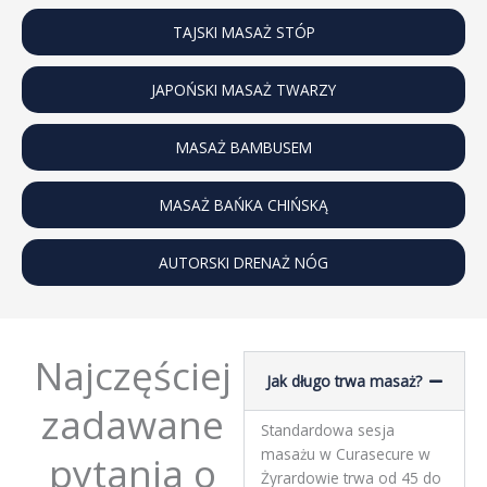
TAJSKI MASAŻ STÓP
JAPOŃSKI MASAŻ TWARZY
MASAŻ BAMBUSEM
MASAŻ BAŃKA CHIŃSKĄ
AUTORSKI DRENAŻ NÓG
Najczęściej
Jak długo trwa masaż?
zadawane
Standardowa sesja
masażu w Curasecure w
pytania o
Żyrardowie trwa od 45 do