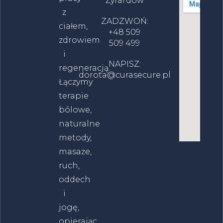
Żyrardów
z
ZADZWOŃ:
ciałem,
+48 509
zdrowiem
509 499
i
NAPISZ:
regeneracją.
dorota@curasecure.pl
Łączymy
terapie
bólowe,
naturalne
metody,
masaże,
ruch,
oddech
i
jogę,
opierając