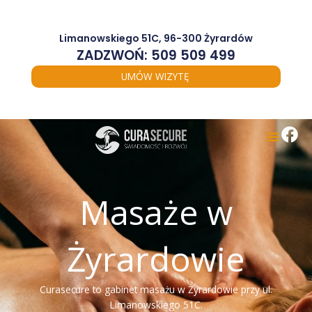
Przejdź
do
treści
Limanowskiego 51C, 96-300 Żyrardów
ZADZWOŃ: 509 509 499
UMÓW WIZYTĘ
Masaże w
Żyrardowie
Curasecure to gabinet masażu w Żyrardowie przy ul.
Limanowskiego 51C.