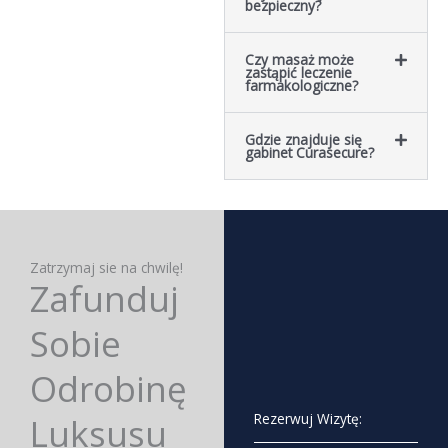
bezpieczny?
Czy masaż może
zastąpić leczenie
farmakologiczne?
Gdzie znajduje się
gabinet Curasecure?
Zatrzymaj sie na chwilę!
Zafunduj
Sobie
Odrobinę
Rezerwuj Wizytę:
Luksusu