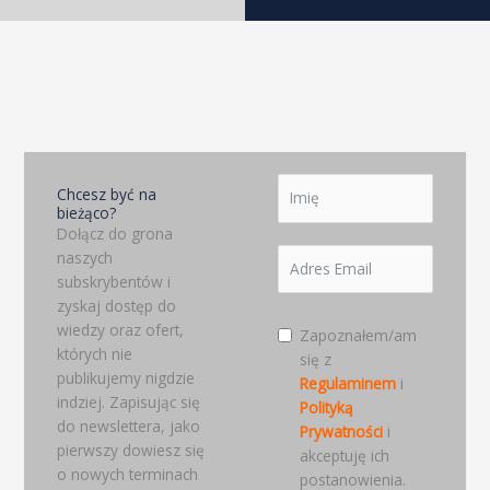
Chcesz być na
bieżąco?
Dołącz do grona
naszych
subskrybentów i
zyskaj dostęp do
wiedzy oraz ofert,
Zapoznałem/am
których nie
się z
publikujemy nigdzie
Regulaminem
i
indziej. Zapisując się
Polityką
do newslettera, jako
Prywatności
i
pierwszy dowiesz się
akceptuję ich
o nowych terminach
postanowienia.