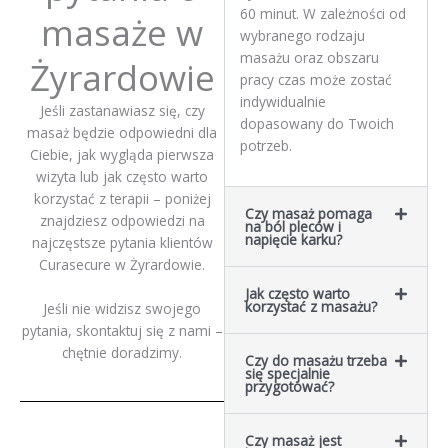
60 minut. W zależności od
masaże w
wybranego rodzaju
masażu oraz obszaru
Żyrardowie
pracy czas może zostać
indywidualnie
Jeśli zastanawiasz się, czy
dopasowany do Twoich
masaż będzie odpowiedni dla
potrzeb.
Ciebie, jak wygląda pierwsza
wizyta lub jak często warto
korzystać z terapii – poniżej
Czy masaż pomaga
znajdziesz odpowiedzi na
na ból pleców i
napięcie karku?
najczęstsze pytania klientów
Curasecure w Żyrardowie.
Jak często warto
korzystać z masażu?
Jeśli nie widzisz swojego
pytania, skontaktuj się z nami –
chętnie doradzimy.
Czy do masażu trzeba
się specjalnie
przygotować?
Czy masaż jest