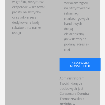
w grafiku, otrzymasz
Wyrażam zgodę
eksperckie wskazówki
na otrzymywanie
prosto na skrzynkę
informacji
oraz odbierzesz
marketingowych i
dedykowane kody
handlowych
rabatowe na nasze
drogą
usługi.
elektroniczną
(newsletter) na
podany adres e-
mail.
ZAMAWIAM
NEWSLETTER
Administratorem
Twoich danych
osobowych jest
Curasecure Dorotra
Tomaszewska z
siedzibą w