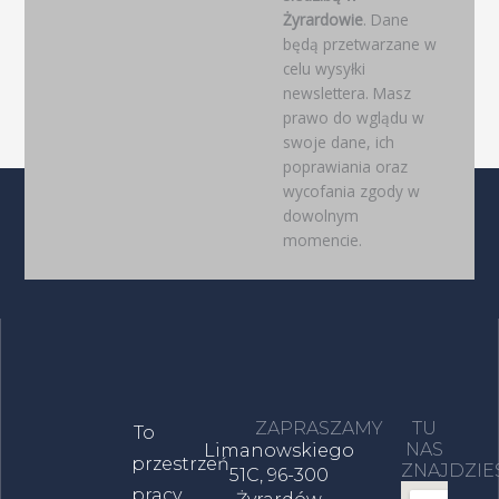
Żyrardowie
. Dane
będą przetwarzane w
celu wysyłki
newslettera. Masz
prawo do wglądu w
swoje dane, ich
poprawiania oraz
wycofania zgody w
dowolnym
momencie.
ZAPRASZAMY
TU
To
NAS
Limanowskiego
przestrzeń
ZNAJDZIE
51C, 96-300
pracy