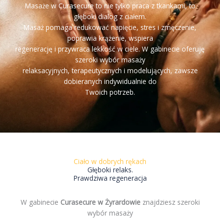
Masaże w Curasecure to nie tylko praca z tkankami, to
głęboki dialog z ciałem.
Masaż pomaga redukować napięcie, stres i zmęczenie,
poprawia krążenie, wspiera
regenerację i przywraca lekkość w ciele. W gabinecie oferuję
szeroki wybór masaży
relaksacyjnych, terapeutycznych i modelujących, zawsze
dobieranych indywidualnie do
Twoich potrzeb.
Ciało w dobrych rękach
Głęboki relaks.
Prawdziwa regeneracja
W gabinecie
Curasecure w Żyrardowie
znajdziesz szeroki
wybór masaży