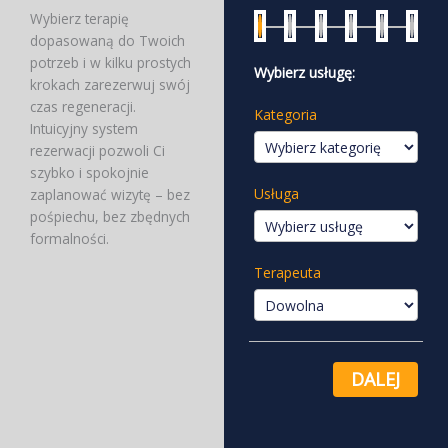
Wybierz terapię
dopasowaną do Twoich
potrzeb i w kilku prostych
Wybierz usługę:
krokach zarezerwuj swój
czas regeneracji.
Kategoria
Intuicyjny system
rezerwacji pozwoli Ci
szybko i spokojnie
Usługa
zaplanować wizytę – bez
pośpiechu, bez zbędnych
formalności.
Terapeuta
DALEJ