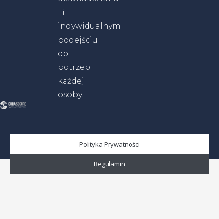
i
indywidualnym
podejściu
do
potrzeb
każdej
osoby.
Polityka Prywatności
Regulamin