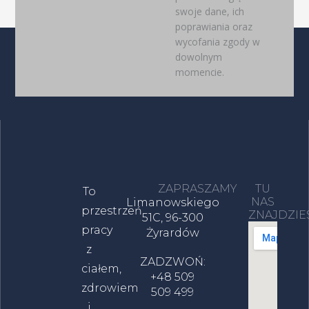
swoje dane, ich
poprawiania oraz
wycofania zgody w
dowolnym
momencie.
ZAPRASZAMY
TU
To
NAS
Limanowskiego
przestrzeń
ZNAJDZIE
51C, 96-300
pracy
Żyrardów
z
ZADZWOŃ:
ciałem,
+48 509
zdrowiem
509 499
i