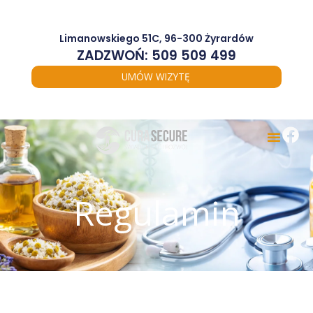
Przejdź
do
treści
Limanowskiego 51C, 96-300 Żyrardów
ZADZWOŃ: 509 509 499
UMÓW WIZYTĘ
Regulamin