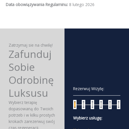
Data obowiązywania Regulaminu:
8 lutego 2026
Zatrzymaj sie na chwilę!
Zafunduj
Sobie
Odrobinę
Rezerwuj Wizytę:
Luksusu
Wybierz terapię
dopasowaną do Twoich
potrzeb i w kilku prostych
Wybierz usługę:
krokach zarezerwuj swój
czas regeneracji.