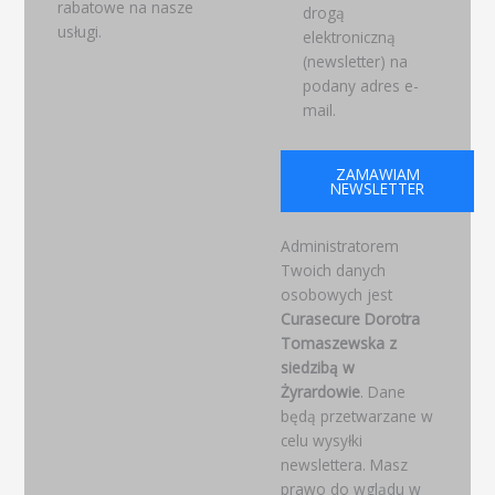
rabatowe na nasze
drogą
usługi.
elektroniczną
(newsletter) na
podany adres e-
mail.
ZAMAWIAM
NEWSLETTER
Administratorem
Twoich danych
osobowych jest
Curasecure Dorotra
Tomaszewska z
siedzibą w
Żyrardowie
. Dane
będą przetwarzane w
celu wysyłki
newslettera. Masz
prawo do wglądu w