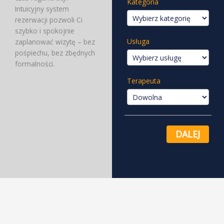
Kategoria
Intuicyjny system
rezerwacji pozwoli Ci
szybko i spokojnie
Usługa
zaplanować wizytę – bez
pośpiechu, bez zbędnych
formalności.
Terapeuta
DALEJ