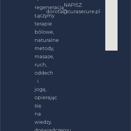
NAPISZ:
regeneracją.
dorota@curasecure.pl
Łączymy
terapie
bólowe,
naturalne
metody,
masaże,
ruch,
oddech
i
jogę,
opierając
się
na
wiedzy,
doświadczeniu