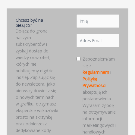
Chcesz być na
bieżąco?
Dołącz do grona
naszych
subskrybentów i
zyskaj dostęp do
wiedzy oraz ofert,
Zapoznałem/am
których nie
się z
publikujemy nigdzie
Regulaminem
i
indziej. Zapisując się
Polityką
do newslettera, jako
Prywatności
i
pierwszy dowiesz się
akceptuję ich
o nowych terminach
postanowienia.
w grafiku, otrzymasz
Wyrażam zgodę
eksperckie wskazówki
na otrzymywanie
prosto na skrzynkę
informacji
oraz odbierzesz
marketingowych i
dedykowane kody
handlowych